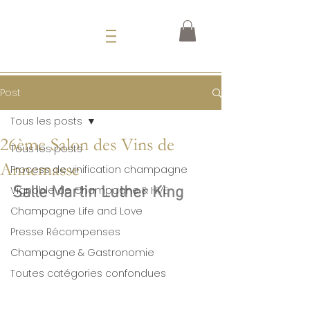
Post
Tous les posts
26ème Salon des Vins de
Tous les posts
Annemasse
Process de vinification champagne
Vignoble de Champagne & HVE
Salle Martin Luther King
Champagne Life and Love
Presse Récompenses
Champagne & Gastronomie
Toutes catégories confondues