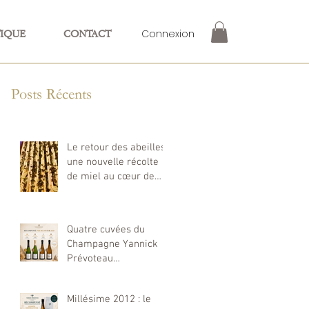
Connexion
IQUE
CONTACT
Posts Récents
Le retour des abeilles :
une nouvelle récolte
de miel au cœur de
notre exploitation
Quatre cuvées du
Champagne Yannick
Prévoteau
récompensées aux
Decanter World Wine
Millésime 2012 : le
Awards 2026