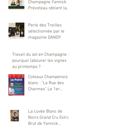
Champagne Yannick
Prévoteau obtient la
plus haute distinction
du Concours Mondial
Perle des Treilles
de Bruxelles 2026
sélectionnée par le
magazine DANDY
Travail du sol en Champagne :
pourquoi labourer les vignes
au printemps ?
Coteaux Champenois
blanc : "La Rue des
Charmes" Le 1er
coteaux champenois
élaboré par notre
maison Yannick
La cuvée Blanc de
Prévoteau sélectionné
Noirs Grand Cru Extra
par Le Point
Brut de Yannick
Prévoteau : Une Étoile