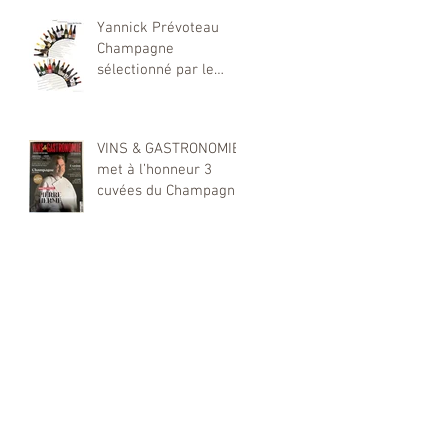
Montante dans le
Yannick Prévoteau
Monde du Champagne
Champagne
sélectionné par le
magazine Showcase
Hiver 2025
VINS & GASTRONOMIE
met à l’honneur 3
cuvées du Champagne
Yannick Prévoteau