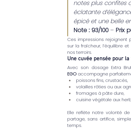
notes plus confites 
éclatante d’élégance
épicé et une belle e
Note : 93/100
 – 
Prix p
Ces impressions rejoignent pl
sur la fraîcheur, l’équilibre 
nos terroirs.
Une cuvée pensée pour la 
Avec son dosage Extra Brut
EGO
 accompagne parfaitemen
poissons fins, crustacés,
volailles rôties ou aux ag
fromages à pâte dure,
cuisine végétale aux herb
Elle reflète notre volonté 
partage, sans artifice, simpl
temps.