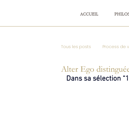
ACCUEIL
PHILO
Tous les posts
Process de 
Alter Ego distingué
Vignoble de Champagne &
Dans sa sélection 
Presse Récompenses
Toutes catégories confon