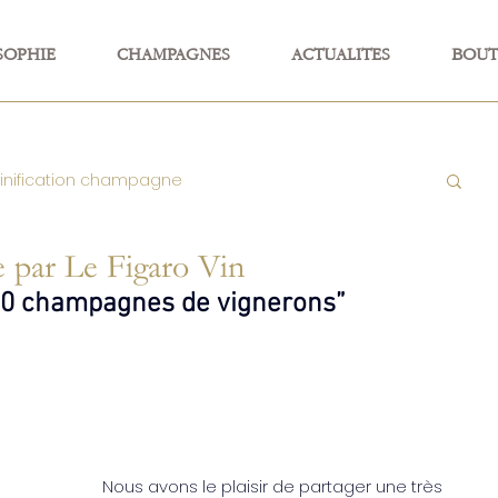
SOPHIE
CHAMPAGNES
ACTUALITES
BOUT
vinification champagne
e par Le Figaro Vin
 HVE
Champagne Life and Love
“10 champagnes de vignerons”
Champagne & Gastronomie
dues
Nous avons le plaisir de partager une très 