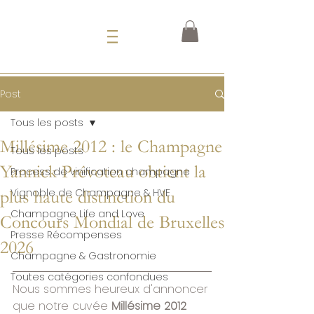
Post
Tous les posts
Millésime 2012 : le Champagne
Tous les posts
Yannick Prévoteau obtient la
Process de vinification champagne
Vignoble de Champagne & HVE
plus haute distinction du
Champagne Life and Love
Concours Mondial de Bruxelles
Presse Récompenses
2026
Champagne & Gastronomie
Toutes catégories confondues
Nous sommes heureux d'annoncer 
que notre cuvée 
Millésime 2012 