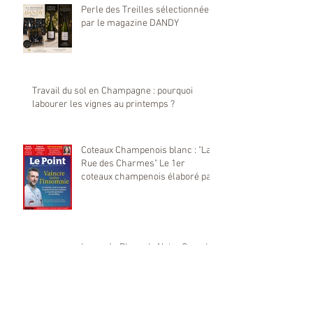
Perle des Treilles sélectionnée
par le magazine DANDY
Travail du sol en Champagne : pourquoi
labourer les vignes au printemps ?
Coteaux Champenois blanc : "La
Rue des Charmes" Le 1er
coteaux champenois élaboré par
notre maison Yannick Prévoteau
sélectionné par Le Point
La cuvée Blanc de Noirs Grand
Cru Extra Brut de Yannick
Prévoteau : Une Étoile Montante
dans le Monde du Champagne