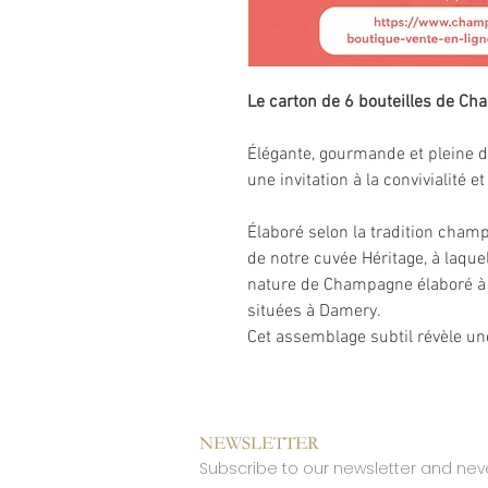
Le carton de 6 bouteilles de C
Élégante, gourmande et pleine d
une invitation à la convivialité e
Élaboré selon la tradition cham
de notre cuvée Héritage, à laque
nature de Champagne élaboré à pa
situées à Damery.
Cet assemblage subtil révèle u
arômes délicats de fruits rouges 
vivacité qui caractérisent le sty
Au nez, les notes de fraise, de 
NEWSLETTER
Subscribe to our newsletter and nev
élégance.