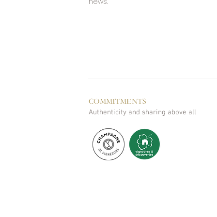
news.
En bouche, l'attaque est fraîche
et une belle tonicité qui prolonge
désaltérante.
Assemblage
35 % Pinot Noir
35 % Pinot Meunier
30 % Chardonnay
12 % de vin rouge nature de 
COMMITMENTS
vignes de Damery.
Authenticity and sharing above all
Accords gourmands
Parfait à l'apéritif, il accompa
jambon de Parme, pancetta ou s
mozzarella, une queue de lotte
encore les desserts aux fruits r
Une cuvée raffinée qui séduira
rosé que ceux qui recherchent u