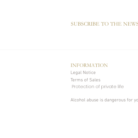
 et gourmande, portée par une bulle fine
nt le plaisir jusqu'à une finale
SUBSCRIBE TO THE NEW
Champagne issu de Pinot Noir de vieilles
INFORMATION
Legal Notice
Terms of Sales
​
Protection of private life
gne également avec élégance les tapas,
peck, les bruschettas tomate-
Alcohol abuse is dangerous for yo
 sauce crémée au piment d'Espelette ou
ouges.
 aussi bien les amateurs de champagne
n champagne frais, fruité et élégant