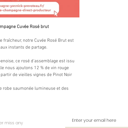
hampagne Cuvée Rosé brut
e fraîcheur, notre Cuvée Rosé Brut est
t aux instants de partage.
penoise, ce rosé d'assemblage est issu
lle nous ajoutons 12 % de vin rouge
rtir de vieilles vignes de Pinot Noir
ne robe saumonée lumineuse et des
frais, tout en préservant la finesse et la
le de notre Maison.
framboise et de groseille s'expriment avec
er miss any