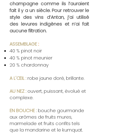
champagne comme ils l’auraient
fait il y a un siècle. Pour retrouver le
style des vins d’Antan, j’ai utilisé
des levures indigènes et n’ai fait
aucune filtration.
ASSEMBLAGE
:
​
40 % pinot noir
40 % pinot meunier
20 % chardonnay
A L'ŒIL :
robe jaune doré, brillante.
AU NEZ :
ouvert, puissant, évolué et
complexe.
EN BOUCHE :
bouche gourmande
aux arômes de fruits mures,
marmelade et fruits confits tels
que la mandarine et le kumquat.