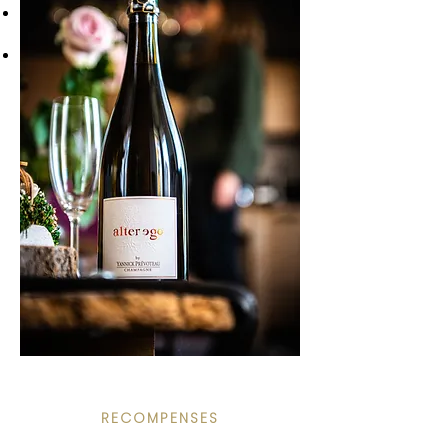
VINALIES INTERNATIONALES 2025
: Médaille
d'Or.
DECANTER 2025 :
Médaille d'Argent
93/100
RECOMPENSES