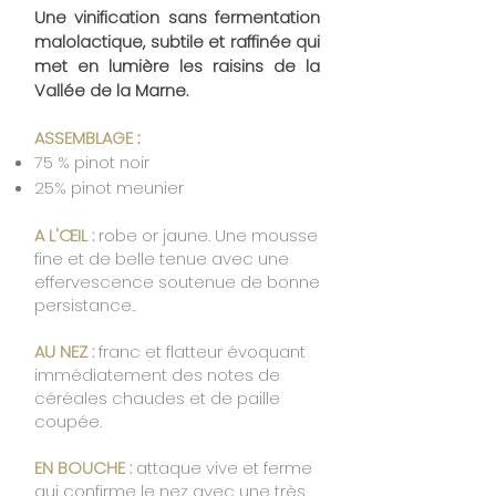
Une vinification sans fermentation
malolactique, subtile et raffinée qui
met en lumière les raisins de la
Vallée de la Marne.
ASSEMBLAGE
:
​
75 % pinot noir
25% pinot meunier
A L'ŒIL :
robe or jaune. Une mousse
fine et de belle tenue avec une
effervescence soutenue de bonne
persistance..
AU NEZ :
franc et flatteur évoquant
immédiatement des notes de
céréales chaudes et de paille
coupée.
EN BOUCHE :
attaque vive et ferme
qui confirme le nez avec une très