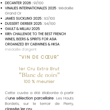
DECANTER 2026 :
91/100
VINALIES INTERNATIONALES 2025
: Médaille
Grand Or
JAMES SUCKLING 2025 :
92/100
DUSSERT GERBER 2025 :
94/100
GAULT & MILLAU 2025
XIIth CHALLENGE TO THE BEST FRENCH
WINES, BEERS & SPIRITS FOR ASIA
ORGANIZED BY CABWINES & HKSA
:
médaille d'argent
"VIN DE CŒUR"
1er Cru Extra B
rut
"Blanc de noirs"
100 % meunier
Cette cuvée a été élaborée à partir
d'
une sélection parcellaire
: Les Hauts
Bordets, sur le terroir de Pierry,
classée 1er cru
.