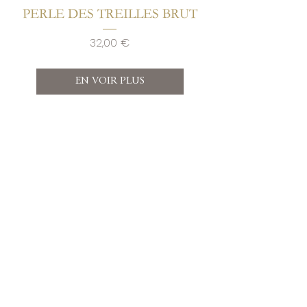
PERLE DES TREILLES BRUT
Prix
32,00 €
EN VOIR PLUS