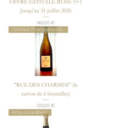
OFFRE ESTIVALE ROSE 5+1
Jusqu'au 31 juillet 2026
Prix
140,00 €
Coteaux Champenois Blanc
"RUE DES CHARMES" (le
carton de 6 bouteilles)
Prix
120,00 €
Riche & Equilibrée