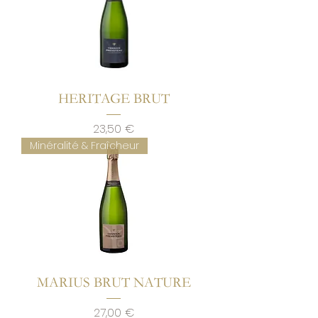
HERITAGE BRUT
Prix
23,50 €
Minéralité & Fraîcheur
MARIUS BRUT NATURE
Prix
27,00 €