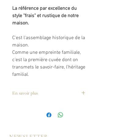
La référence par excellence du
style "frais" et rustique de notre
maison.
C'est l'assemblage historique de la
maison.
Comme une empreinte familiale,
c'est la première cuvée dont on
transmets le savoir-faire, l'héritage
familial.
Assemblage
:
En savoir plus
35 % de Pinot Noir
35 % de Pinot Meunier
23.50 € à l'unité
21.50 € par carton de 6
30 % de Chardonnay dont
40
bouteilles
% de vins de réserve.
Livraison France métropolitaine
Son vieillissement prolongé en
NEWSLETTER
sous 48h à 72h