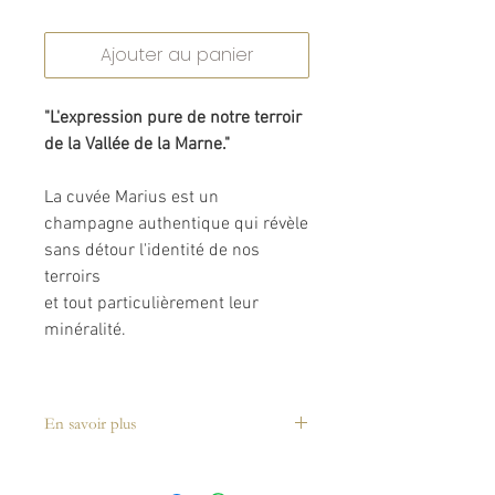
Ajouter au panier
"L'expression pure de notre terroir
de la Vallée de la Marne."
La cuvée Marius est un
champagne authentique qui révèle
sans détour l'identité de nos
terroirs
et tout particulièrement leur
minéralité.
Assemblage
:
35 % de Pinot Noir
En savoir plus
35 % de Pinot Meunier
30 % de Chardonnay dont
40
27.00 € à l'unité
25.00 € par carton de 6
% de vins de réserve.