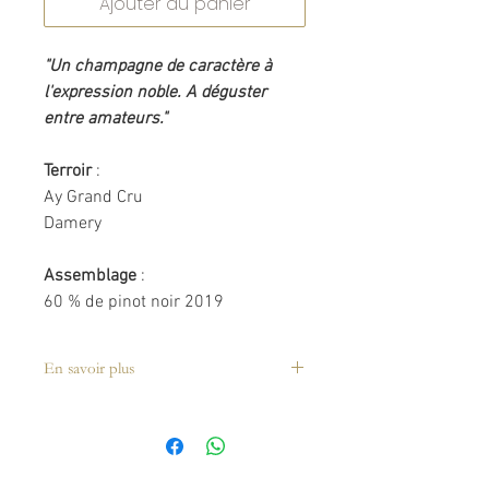
Ajouter au panier
"Un champagne de caractère à
l'expression noble. A déguster
entre amateurs."
Terroir
:
Ay Grand Cru
Damery
Assemblage
:
60 % de pinot noir 2019
40 % de chardonnay 2019
50 % de vins de la récolte 2019
En savoir plus
25 % vin de réserve 2018
25 % vin de réserve 2017
32.00 € à l'unité
30.00 € par carton de 6
bouteilles
Récompenses :
DECANTER 2023 : 95/100