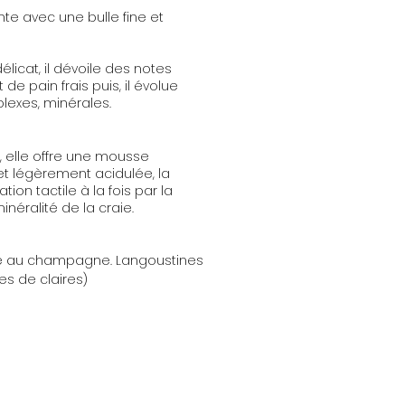
nte avec une bulle fine et
élicat, il dévoile des notes
 de pain frais puis, il évolue
lexes, minérales.
, elle offre une mousse
et légèrement acidulée, la
tion tactile à la fois par la
inéralité de la craie.
ce au champagne. Langoustines
nes de claires)