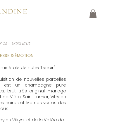
ANDINE
IQUE
CONTACT
ncs - Extra Brut
INESSE & ÉMOTION
inérale de notre Terroir."
uisition de nouvelles parcelles
INE est un champagne pure
, brut, très original, mariage
de Vière, Saint Lumier, Vitry en
nes noires et Marnes vertes des
saux.
y du Vitryat et de la Vallée de