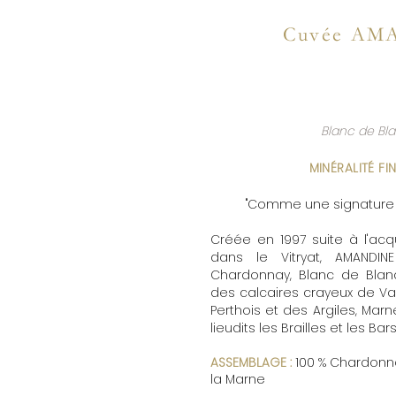
Cuvée AM
SOPHIE
CHAMPAGNES
ACTUALITES
BOUT
Blanc de Bla
MINÉRALITÉ F
"Comme une signature m
Créée en 1997 suite à l'acq
dans le Vitryat, AMAND
Chardonnay, Blanc de Blancs
des calcaires crayeux de Val 
Perthois et des Argiles, Mar
lieudits les Brailles et les Bar
ASSEMBLAGE :
100 % Chardonna
la Marne​