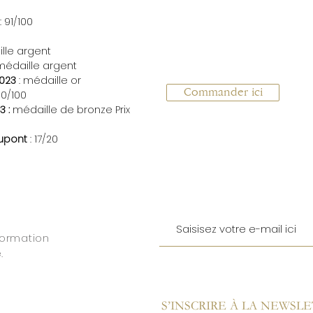
: 91/100
lle argent
médaille argent
2023
: médaille or
Commander ici
90/100
3 :
médaille de bronze Prix
Dupont
: 17/20
formation
.
S’INSCRIRE À LA NEWSL