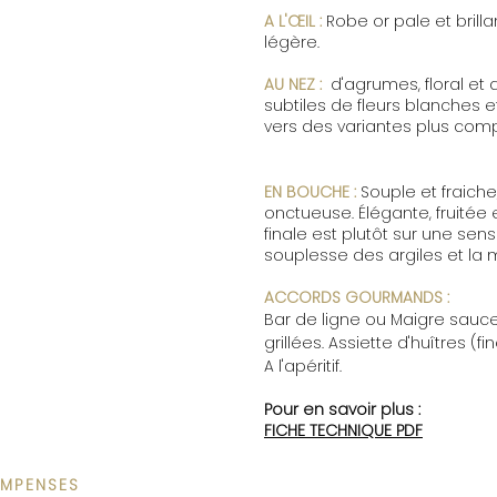
A L'ŒIL :
Robe or pale et brilla
légère.
AU NEZ :
d'agrumes, floral et d
subtiles de fleurs blanches et
vers des variantes plus comp
EN BOUCHE :
Souple et fraiche
onctueuse. Élégante, fruitée 
finale est plutôt sur une sensa
souplesse des argiles et la m
ACCORDS GOURMANDS :
Bar de ligne ou Maigre sau
grillées. Assiette d'huîtres (fi
A l'apéritif.
Pour en savoir plus :
FICHE TECHNIQUE PDF
MPENSES