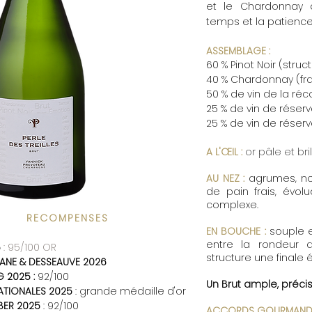
et le Chardonnay d
temps et la patience
ASSEMBLAGE :
60 % Pinot Noir (struc
40 % Chardonnay (fr
50 % de vin de la réc
25 % de vin de réserv
25 % de vin de réserv
A L'ŒIL :
or pâle et bril
AU NEZ :
agrumes, not
de pain frais, évol
complexe.
RECOMPENSES
EN BOUCHE :
souple e
entre la rondeur d
6
: 95/100 OR
structure une finale é
TANE & DESSEAUVE 2026
G 2025 :
92/100
Un Brut ample, précis
NATIONALES 2025
: grande
médaille d'or
BER 2025
: 92/100
ACCORDS GOURMANDS