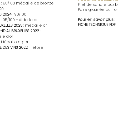
4
: 88/100 médaille de bronze
Filet de sandre aux b
100
Poire gratinée au fr
G 2024
: 90/100
Pour en savoir plus :
: 95/100 médaille or
​FICHE TECHNIQUE PDF
UXELLES 2023
: médaille or
DIAL BRUXELLES 2022
:
le d'or
Médaille argent
 DES VINS 2022
: 1 étoile