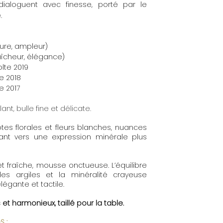
ialoguent avec finesse, porté par le
.
ture, ampleur)
aîcheur, élégance)
olte 2019
e 2018
e 2017
lant, bulle fine et délicate.
es florales et fleurs blanches, nuances
uant vers une expression minérale plus
t fraîche, mousse onctueuse. L’équilibre
es argiles et la minéralité crayeuse
légante et tactile.
 et harmonieux, taillé pour la table.
 :