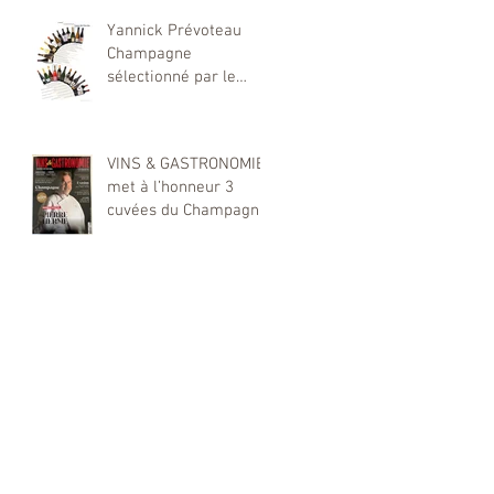
Montante dans le
Yannick Prévoteau
Monde du Champagne
Champagne
sélectionné par le
magazine Showcase
Hiver 2025
VINS & GASTRONOMIE
met à l’honneur 3
cuvées du Champagne
Yannick Prévoteau