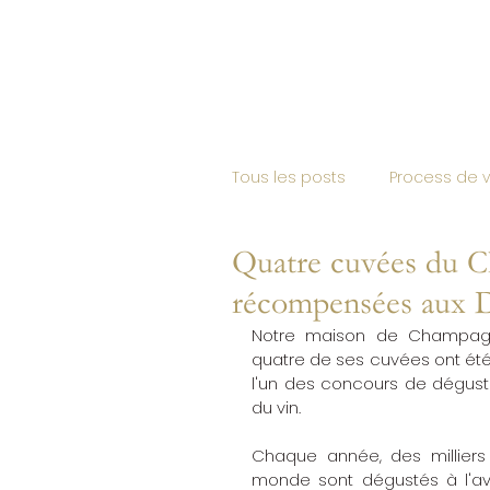
ACCUEIL
PHILO
Tous les posts
Process de 
Quatre cuvées du 
Vignoble de Champagne &
récompensées aux 
Notre maison de Champagn
Presse Récompenses
quatre de ses cuvées ont été
l'un des concours de dégustat
du vin.
Toutes catégories confon
Chaque année, des milliers 
monde sont dégustés à l'ave