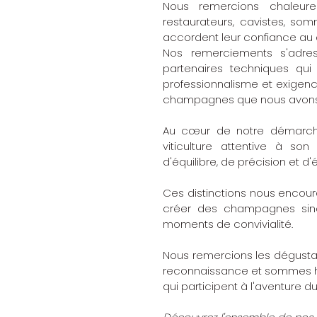
Nous remercions chaleureus
restaurateurs, cavistes, somm
accordent leur confiance au 
Nos remerciements s'adress
partenaires techniques qu
professionnalisme et exigence
champagnes que nous avons le
Au cœur de notre démarche 
viticulture attentive à so
d'équilibre, de précision et d
Ces distinctions nous encour
créer des champagnes sincè
moments de convivialité.
Nous remercions les dégusta
reconnaissance et sommes he
qui participent à l'aventure