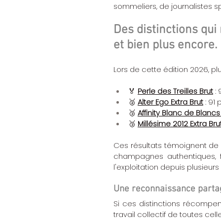
sommeliers, de journalistes s
Des distinctions qu
et bien plus encore.
Lors de cette édition 2026, pl
🏅 
Perle des Treilles Brut
 :
🥈 
Alter Ego Extra Brut
 : 91
🥉 
Affinity Blanc de Blancs
🥉 
Millésime 2012 Extra Bru
Ces résultats témoignent de
champagnes authentiques, fid
l'exploitation depuis plusieurs
Une reconnaissance parta
Si ces distinctions récompens
travail collectif de toutes cel