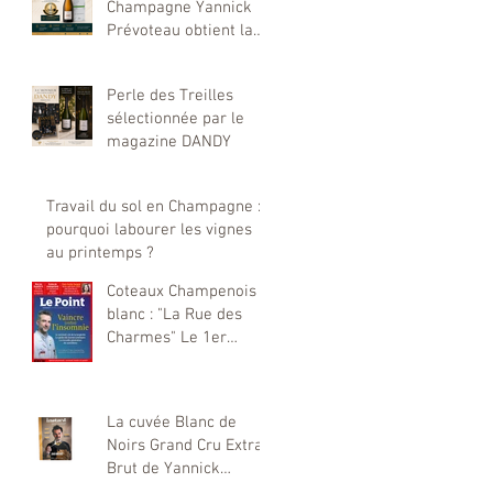
Champagne Yannick
Prévoteau obtient la
plus haute distinction
du Concours Mondial
Perle des Treilles
de Bruxelles 2026
sélectionnée par le
magazine DANDY
Travail du sol en Champagne :
pourquoi labourer les vignes
au printemps ?
Coteaux Champenois
blanc : "La Rue des
Charmes" Le 1er
coteaux champenois
élaboré par notre
maison Yannick
La cuvée Blanc de
Prévoteau sélectionné
Noirs Grand Cru Extra
par Le Point
Brut de Yannick
Prévoteau : Une Étoile