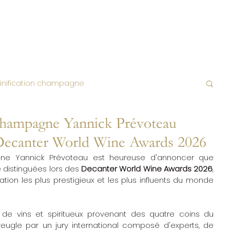
SOPHIE
CHAMPAGNES
ACTUALITES
BOUT
vinification champagne
Champagne Yannick Prévoteau
 HVE
Champagne Life and Love
Decanter World Wine Awards 2026
e Yannick Prévoteau est heureuse d'annoncer que 
Champagne & Gastronomie
 distinguées lors des 
Decanter World Wine Awards 2026
, 
ion les plus prestigieux et les plus influents du monde 
dues
de vins et spiritueux provenant des quatre coins du 
ugle par un jury international composé d'experts, de 