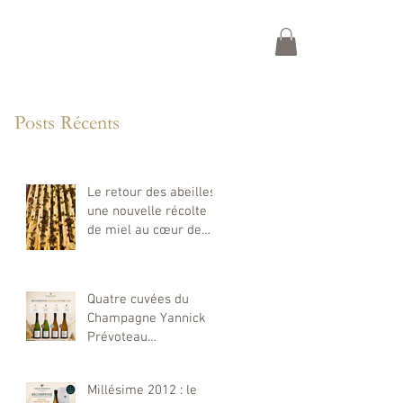
IQUE
CONTACT
Posts Récents
Le retour des abeilles :
une nouvelle récolte
de miel au cœur de
notre exploitation
Quatre cuvées du
Champagne Yannick
Prévoteau
récompensées aux
Decanter World Wine
Millésime 2012 : le
Awards 2026