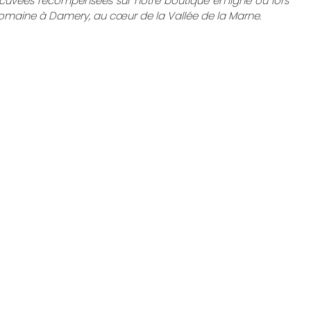
cuvées récompensées sur notre boutique en ligne ou lors 
domaine à Damery, au cœur de la Vallée de la Marne.