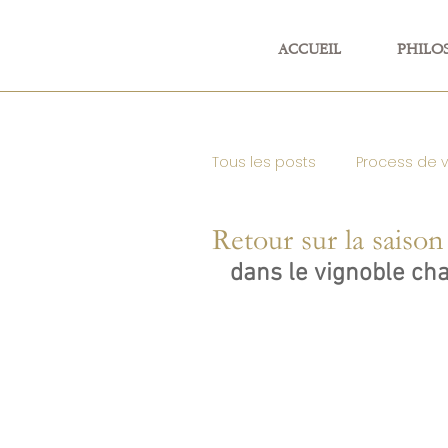
ACCUEIL
PHILO
Tous les posts
Process de 
Retour sur la saison
Vignoble de Champagne &
dans le vignoble c
Presse Récompenses
Toutes catégories confon