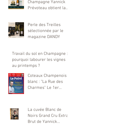
Champagne Yannick
Prévoteau obtient la
plus haute distinction
du Concours Mondial
Perle des Treilles
de Bruxelles 2026
sélectionnée par le
magazine DANDY
Travail du sol en Champagne :
pourquoi labourer les vignes
au printemps ?
Coteaux Champenois
blanc : "La Rue des
Charmes" Le 1er
coteaux champenois
élaboré par notre
maison Yannick
La cuvée Blanc de
Prévoteau sélectionné
Noirs Grand Cru Extra
par Le Point
Brut de Yannick
Prévoteau : Une Étoile