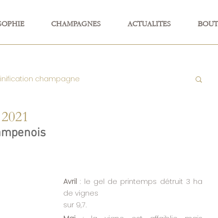
SOPHIE
CHAMPAGNES
ACTUALITES
BOUT
vinification champagne
 2021
 HVE
Champagne Life and Love
hampenois
Champagne & Gastronomie
Avril 
: le gel de printemps détruit 3 ha 
de vignes
dues
sur 9,7.