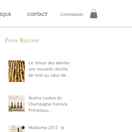
Connexion
IQUE
CONTACT
Posts Récents
Le retour des abeilles :
une nouvelle récolte
de miel au cœur de
notre exploitation
Quatre cuvées du
Champagne Yannick
Prévoteau
récompensées aux
Decanter World Wine
Millésime 2012 : le
Awards 2026