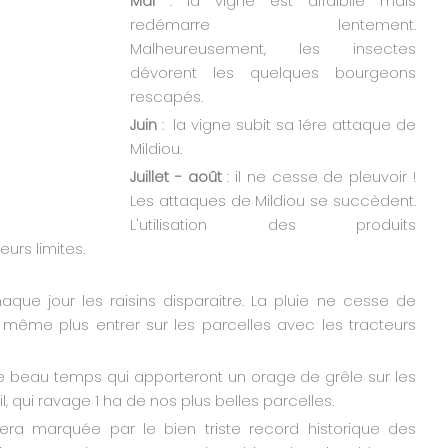
Mai 
: la vigne est affaiblie mais 
redémarre lentement. 
Malheureusement, les insectes 
dévorent les quelques bourgeons 
rescapés.
Juin 
:  la vigne subit sa 1ére attaque de 
Mildiou.
Juillet - août 
: il ne cesse de pleuvoir ! 
Les attaques de Mildiou se succèdent. 
L'utilisation des produits 
eurs limites.
que jour les raisins disparaitre. La pluie ne cesse de 
ême plus entrer sur les parcelles avec les tracteurs 
de beau temps qui apporteront un orage de grêle sur les 
, qui ravage 1 ha de nos plus belles parcelles.
era marquée par le bien triste record historique des 