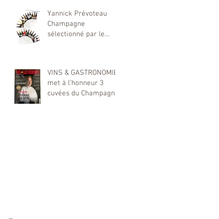
Montante dans le
Yannick Prévoteau
Monde du Champagne
Champagne
sélectionné par le
magazine Showcase
Hiver 2025
VINS & GASTRONOMIE
met à l’honneur 3
cuvées du Champagne
Yannick Prévoteau