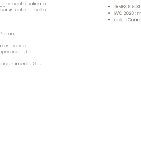
leggermente salina e
JAMES SUCKL
 persistente e molto
IWC 2023
: m
calcio
Cuor
 Parma,
 rosmarino.
eperoncino) di
 (suggerimento Gault