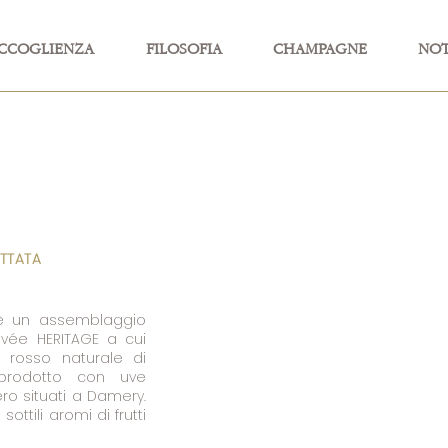
CCOGLIENZA
FILOSOFIA
CHAMPAGNE
NOT
TTATA
è un assemblaggio
uvée HERITAGE a cui
o rosso naturale di
prodotto con uve
ero situati a Damery.
ttili aromi di frutti