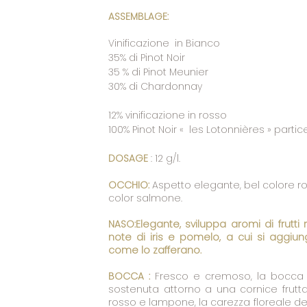
ASSEMBLAGE:
Vinificazione in Bianco
35% di Pinot Noir
35 % di Pinot Meunier
30% di Chardonnay
12% vinificazione in rosso
100% Pinot Noir « les Lotonnières » parti
DOSAGE
: 12 g/l.
OCCHIO:
Aspetto elegante, bel colore 
color salmone.
NASO:Elegante, sviluppa aromi di frutti
note di iris e pomelo, a cui si aggiu
come lo zafferano.
BOCCA :
Fresco e cremoso, la bocca 
sostenuta attorno a una cornice frutt
rosso e lampone, la carezza floreale del