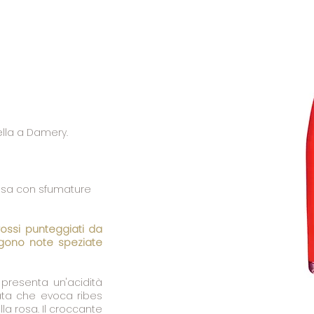
cella a Damery.
rosa con sfumature
 rossi punteggiati da
ngono note speziate
presenta un'acidità
ata che evoca ribes
la rosa. Il croccante