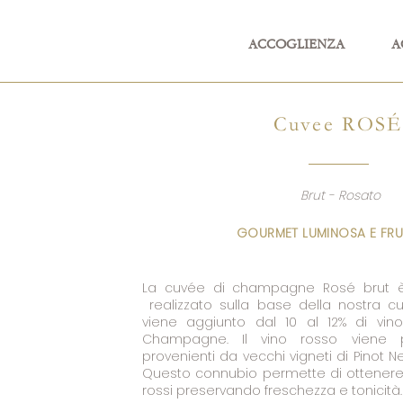
ACCOGLIENZA
A
Cuvee ROSÉ
Brut - Rosato
GOURMET LUMINOSA E FRU
La cuvée di champagne Rosé brut 
realizzato sulla base della nostra c
viene aggiunto dal 10 al 12% di vin
Champagne. Il vino rosso viene 
provenienti da vecchi vigneti di Pinot N
Questo connubio permette di ottenere so
rossi preservando freschezza e tonicità.