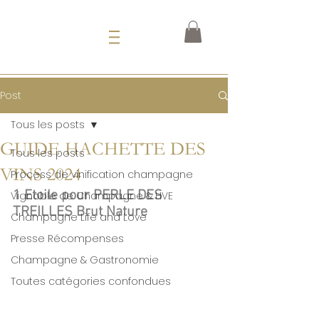
Post
Tous les posts
GUIDE HACHETTE DES
Tous les posts
VINS 2024
Process de vinification champagne
1 Etoile pour PERLE DES 
Vignoble de Champagne & HVE
TREILLES Brut Nature
Champagne Life and Love
Presse Récompenses
Champagne & Gastronomie
Toutes catégories confondues