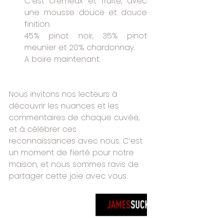
C'est crémeux et fruité, avec 
une mousse douce et douce 
finition. 
45% pinot noir, 35% pinot 
meunier et 20% chardonnay.
A boire maintenant.
Nous invitons nos lecteurs à 
découvrir les nuances et les 
commentaires de chaque cuvée, 
et à célébrer ces 
reconnaissances avec nous. C’est 
un moment de fierté pour notre 
maison, et nous sommes ravis de 
partager cette joie avec vous.