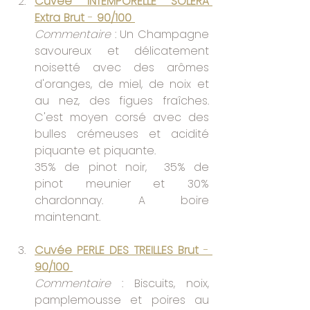
Cuvée INTEMPORELLE SOLERA 
Extra Brut 
- 
90/100
Commentaire 
: Un Champagne 
savoureux et délicatement 
noisetté avec des arômes 
d'oranges, de miel, de noix et 
au nez, des figues fraîches. 
C'est moyen corsé avec des 
bulles crémeuses et acidité 
piquante et piquante.
35% de pinot noir,  35% de 
pinot meunier et 30% 
chardonnay. A boire 
maintenant.
Cuvée PERLE DES TREILLES Brut 
- 
90/100
Commentaire 
: Biscuits, noix, 
pamplemousse et poires au 