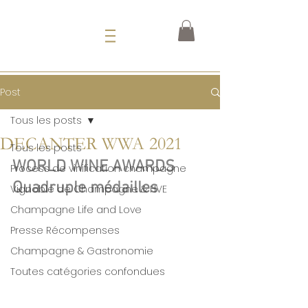
Post
Tous les posts
DECANTER WWA 2021
Tous les posts
WORLD WINE AWARDS	 
Process de vinification champagne
Quadruple médailles 	
Vignoble de Champagne & HVE
Champagne Life and Love
Presse Récompenses
Champagne & Gastronomie
Toutes catégories confondues