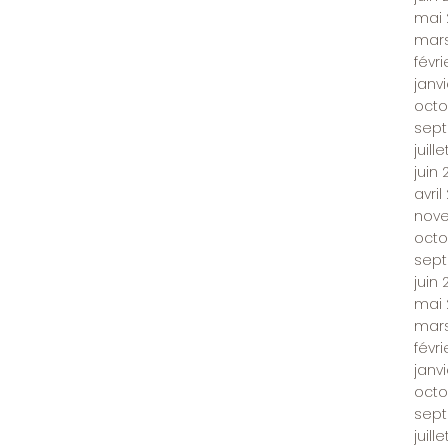
mai 
mars
févr
janv
octo
sep
juill
juin
avril
nov
octo
sep
juin 
mai 
mars
févri
janv
octo
sep
juill