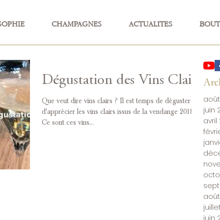
SOPHIE
CHAMPAGNES
ACTUALITES
BOUT
Dégustation des Vins Clairs
Arc
août
Que veut dire vins clairs ? Il est temps de déguster et
juin
d'apprécier les vins clairs issus de la vendange 2018.
avril
Ce sont ces vins...
févr
janv
déc
nov
octo
sep
août
juill
juin