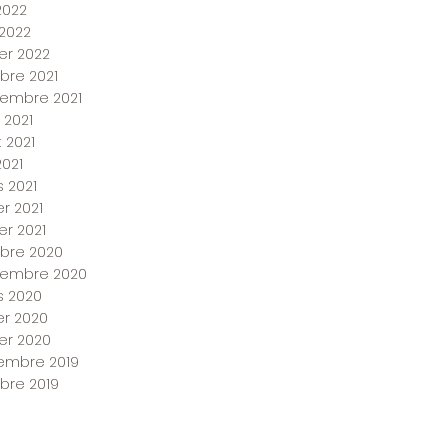
2022
 2022
ier 2022
bre 2021
embre 2021
 2021
et 2021
2021
 2021
er 2021
er 2021
bre 2020
tembre 2020
 2020
ier 2020
ier 2020
embre 2019
bre 2019