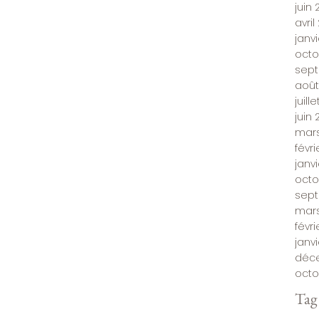
juin 
avril
janv
octo
sept
août
juill
juin 
mars
févri
janvi
octo
sep
mars
févr
janv
déc
octo
Tag