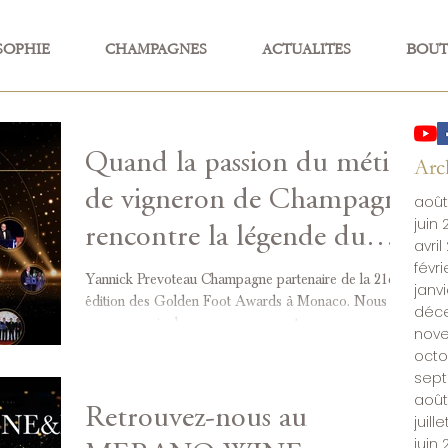
SOPHIE
CHAMPAGNES
ACTUALITES
BOUT
Quand la passion du métier
Arc
de vigneron de Champagne
août
juin
rencontre la légende du
avril
févr
football !
Yannick Prevoteau Champagne partenaire de la 21ème
janv
édition des Golden Foot Awards à Monaco. Nous
déc
sommes ravis de vous annoncer notre...
nov
octo
sep
août
Retrouvez-nous au
juill
juin