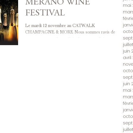
MERANO WINE
mai 
mars
FESTIVAL
févr
janv
Le mardi 12 novembre au CATWALK
octo
CHAMPAGNE & MORE Nous sommes ravis de
sep
vous annoncer notre participation au prestigieux
juill
Merano Wine...
juin
avril
nov
octo
sep
juin 
mai 
mars
févri
janv
octo
sep
juill