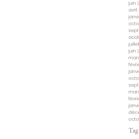
juin 
avril
janv
octo
sept
août
juill
juin 
mars
févri
janvi
octo
sep
mars
févr
janv
déc
octo
Tag