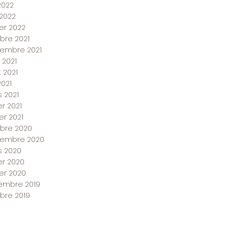
2022
 2022
ier 2022
bre 2021
embre 2021
 2021
et 2021
2021
 2021
er 2021
er 2021
bre 2020
tembre 2020
 2020
ier 2020
ier 2020
embre 2019
bre 2019