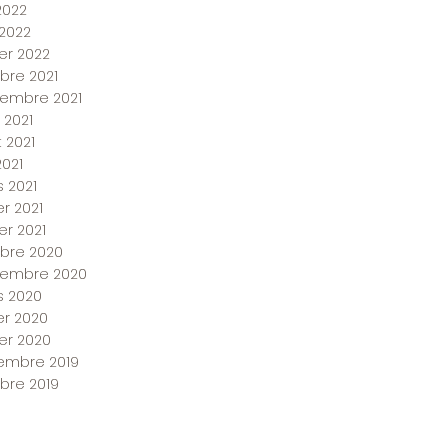
2022
 2022
ier 2022
bre 2021
embre 2021
 2021
et 2021
2021
 2021
er 2021
er 2021
bre 2020
tembre 2020
 2020
ier 2020
ier 2020
embre 2019
bre 2019