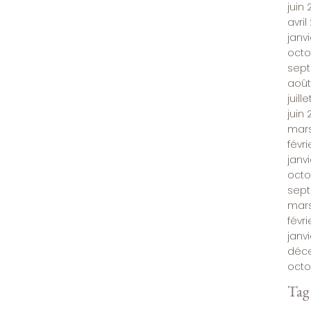
juin 
avril
janv
octo
sept
août
juill
juin 
mars
févri
janvi
octo
sep
mars
févr
janv
déc
octo
Tag