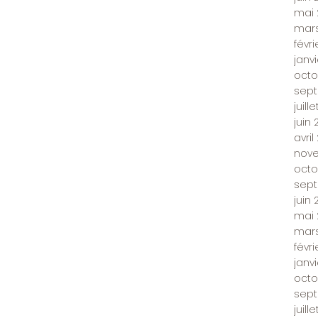
mai 
mars
févr
janv
octo
sep
juill
juin
avril
nov
octo
sep
juin 
mai 
mars
févri
janv
octo
sep
juill