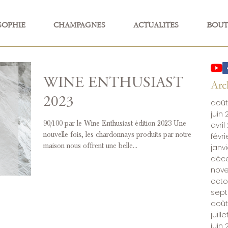
SOPHIE
CHAMPAGNES
ACTUALITES
BOUT
WINE ENTHUSIAST
Arc
2023
août
juin
90/100 par le Wine Enthusiast édition 2023 Une
avril
nouvelle fois, les chardonnays produits par notre
févr
maison nous offrent une belle...
janv
déc
nov
octo
sep
août
juill
juin