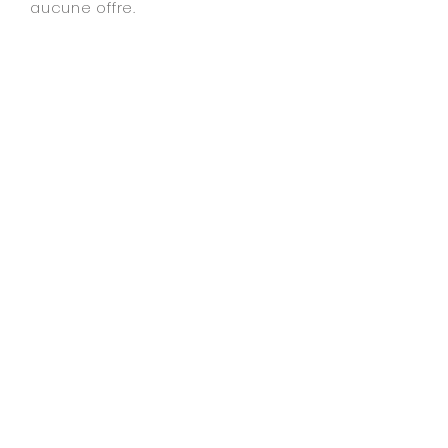
aucune offre.
S’INSCRIRE À LA NEWSLETTER
NOTRE ENGAGEMENT
"De l'authenticité et du partage avant
tout."