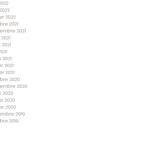
2022
 2022
ier 2022
bre 2021
embre 2021
 2021
et 2021
2021
 2021
er 2021
er 2021
bre 2020
tembre 2020
 2020
ier 2020
ier 2020
embre 2019
bre 2019