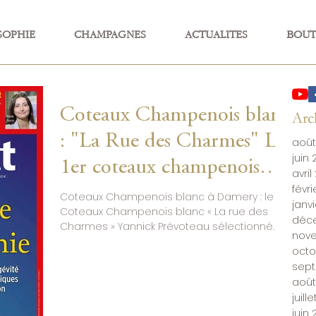
SOPHIE
CHAMPAGNES
ACTUALITES
BOUT
Coteaux Champenois blanc
Arc
: "La Rue des Charmes" Le
août
juin
1er coteaux champenois
avril
févr
élaboré par notre maison
Coteaux Champenois blanc à Damery : le
janv
Coteaux Champenois blanc « La rue des
Yannick Prévoteau
déc
Charmes » Yannick Prévoteau sélectionné
nov
par Le Point (16/20). Découvrez ce vin
sélectionné par Le Point
octo
tranquille de Champagne rare et
sep
confidentiel. Le magazine Le Point (n°2795 –
août
19 février 2026) consacre un article aux
juill
Coteaux Champenois blancs sous le titre «
juin
Champagne sans les bulles ». Une mise en