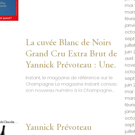
mai 
lumière nationale de ces vins tranquilles de
mars
Champagne , encore rares, qui expriment le
terroir champenois sans efferves
févr
janv
octo
sep
La cuvée Blanc de Noirs
juill
juin
Grand Cru Extra Brut de
avril
Yannick Prévoteau : Une
nov
octo
Étoile Montante dans le
Instant, le magazine de référence sur le
sep
Champagne Le magazine Instant consacre
juin 
Monde du Champagne
son nouveau numéro à la Champagne.
mai 
Cette édition spéciale met en lumière la
mars
dégustation, le savoir-faire et l’art de
févri
recevoir. À cette occasion, 120 cuvées ont
janv
été dégustées et commentées par la
octo
rédaction. Cela offre un panorama exigeant
sep
Yannick Prévoteau
et pointu des champagnes d’aujourd’hui.
juill
Dans ce numéro, Yannick Prévoteau