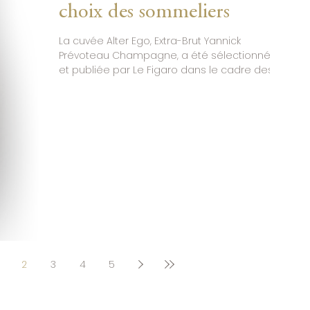
guid
choix des sommeliers
meil
trava
La cuvée Alter Ego, Extra-Brut Yannick
Prévoteau Champagne, a été sélectionnée
et publiée par Le Figaro dans le cadre des
Vinalies 2025. Nouvelle reconnaissance
majeure pour notre maison. À l’issue de l’
appel à échantillons organisé par Le Figaro
Vin , en collaboration avec les Vinalies 2025 ,
la cuvée Alter Ego a été sélectionnée et
publiée par Le Figaro , puis mise en avant
dans Le Figaro Vin Plus , dans un dossier
intitulé « Champagne : le choix des
sommeliers » . Sur le
2
3
4
5